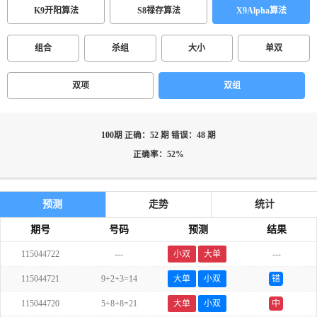
K9开阳算法
S8禄存算法
X9Alpha算法
组合
杀组
大小
单双
双项
双组
100期 正确：52 期 错误：48 期
正确率：52%
预测
走势
统计
期号
号码
预测
结果
115044722
---
小双
大单
---
115044721
9+2+3=14
大单
小双
错
115044720
5+8+8=21
大单
小双
中