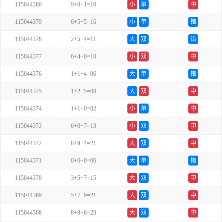
115044380
9+0+1=10
小
单
中
115044379
6+5+5=16
小
单
错
115044378
2+5+4=11
大
双
错
115044377
6+4+0=10
小
双
中
115044376
1+1+4=06
大
单
错
115044375
1+2+5=08
大
双
中
115044374
1+1+0=02
小
单
中
115044373
6+0+7=13
小
双
中
115044372
8+9+4=21
大
双
中
115044371
0+6+0=06
大
单
错
115044370
3+5+7=15
大
双
中
115044369
5+7+9=21
大
双
中
115044368
8+9+6=23
大
双
中