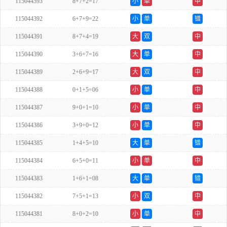
115044393
8+7+2=17
小
单
中
115044392
6+7+9=22
小
单
错
115044391
8+7+4=19
大
双
中
115044390
3+6+7=16
大
单
中
115044389
2+6+9=17
大
双
中
115044388
0+1+5=06
小
单
中
115044387
9+0+1=10
小
单
中
115044386
3+9+0=12
小
单
中
115044385
1+4+5=10
大
单
错
115044384
6+5+0=11
小
单
中
115044383
1+6+1=08
大
单
错
115044382
7+5+1=13
小
双
中
115044381
8+0+2=10
小
单
中