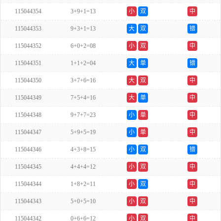
115044354
3+9+1=13
小
双
中
115044353
9+3+1=13
大
双
错
115044352
6+0+2=08
小
双
中
115044351
1+1+2=04
大
单
错
115044350
3+7+6=16
大
双
中
115044349
7+5+4=16
大
单
中
115044348
9+7+7=23
小
单
中
115044347
5+9+5=19
小
单
中
115044346
4+3+8=15
小
双
错
115044345
4+4+4=12
小
双
中
115044344
1+8+2=11
小
双
中
115044343
5+0+5=10
小
双
中
115044342
0+6+6=12
小
双
中