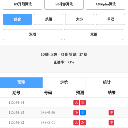
K9开阳算法
S8禄存算法
X9Alpha算法
组合
杀组
大小
单双
双项
双组
100期 正确：73 期 错误：27 期
正确率：73%
预测
走势
统计
期号
号码
预测
结果
115044434
---
大
单
---
115044433
5+3+0=08
小
单
中
115044432
3+8+5=16
大
双
中