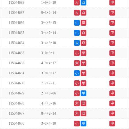
115044688
1+9+9=19
大
双
中
115044687
9+3+2=14
大
双
中
115044686
3+4+8=15
小
单
中
115044685
3+4+7=14
小
双
中
115044684
3+4+3=10
大
双
中
115044683
3+0+8=11
小
单
中
115044682
4+9+4=17
大
单
中
115044681
3+9+5=17
小
单
中
115044680
7+2+2=11
小
单
中
115044679
2+4+0=06
小
单
中
115044678
4+4+8=16
大
双
中
115044677
8+4+2=14
大
双
中
115044676
3+3+4=10
小
单
中