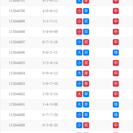
115044701
4+1+8=13
大
单
中
115044700
4+0+8=12
小
单
中
115044699
3+1+7=11
小
双
中
115044698
5+4+0=09
小
双
中
115044697
8+7+3=18
小
双
中
115044696
9+0+2=11
大
双
错
115044695
5+5+4=14
小
双
中
115044694
0+9+4=13
大
单
中
115044693
3+9+7=19
小
单
中
115044692
2+9+3=14
大
单
中
115044691
1+4+3=08
大
单
错
115044690
6+7+7=20
小
单
错
115044689
9+3+8=20
小
双
中