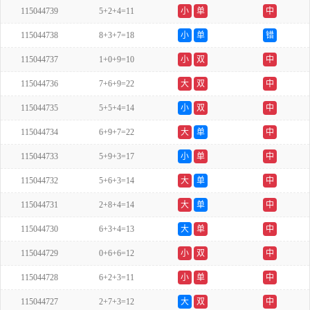
115044739
5+2+4=11
小
单
中
115044738
8+3+7=18
小
单
错
115044737
1+0+9=10
小
双
中
115044736
7+6+9=22
大
双
中
115044735
5+5+4=14
小
双
中
115044734
6+9+7=22
大
单
中
115044733
5+9+3=17
小
单
中
115044732
5+6+3=14
大
单
中
115044731
2+8+4=14
大
单
中
115044730
6+3+4=13
大
单
中
115044729
0+6+6=12
小
双
中
115044728
6+2+3=11
小
单
中
115044727
2+7+3=12
大
双
中