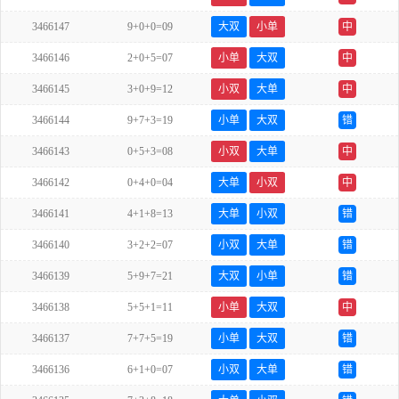
3466147
9+0+0=09
大双
小单
中
3466146
2+0+5=07
小单
大双
中
3466145
3+0+9=12
小双
大单
中
3466144
9+7+3=19
小单
大双
错
3466143
0+5+3=08
小双
大单
中
3466142
0+4+0=04
大单
小双
中
3466141
4+1+8=13
大单
小双
错
3466140
3+2+2=07
小双
大单
错
3466139
5+9+7=21
大双
小单
错
3466138
5+5+1=11
小单
大双
中
3466137
7+7+5=19
小单
大双
错
3466136
6+1+0=07
小双
大单
错