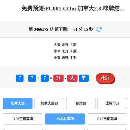
免费预测:PC001.COm 加拿大2.8-咪牌结果|加拿大2.8在线预测|加拿大2.8走势咪牌预测|PC结果查询|加拿大2.8结果分析_极致火热优质的免费预测网站!
第
3466175
期 距下期：
01
分
15
秒
大双
未开:
2
期
小单
未开:
4
期
小双
未开:
1
期
7
7
7
21
大
单
咪牌
+
+
=
-
加拿大28
加拿大西28
台湾28
比特币28
X99至尊算法
S9北斗算法
R12玉衡算法