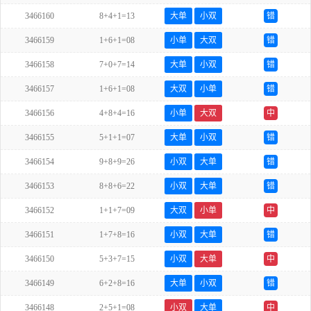
3466160
8+4+1=13
大单
小双
错
3466159
1+6+1=08
小单
大双
错
3466158
7+0+7=14
大单
小双
错
3466157
1+6+1=08
大双
小单
错
3466156
4+8+4=16
小单
大双
中
3466155
5+1+1=07
大单
小双
错
3466154
9+8+9=26
小双
大单
错
3466153
8+8+6=22
小双
大单
错
3466152
1+1+7=09
大双
小单
中
3466151
1+7+8=16
小双
大单
错
3466150
5+3+7=15
小双
大单
中
3466149
6+2+8=16
大单
小双
错
3466148
2+5+1=08
小双
大单
中