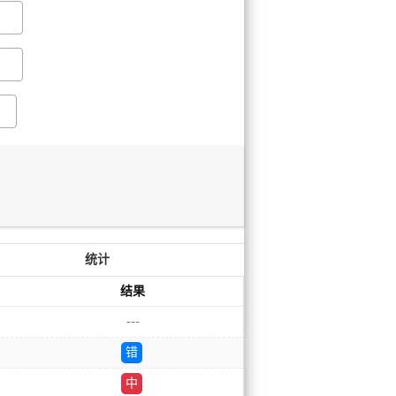
统计
结果
---
错
中