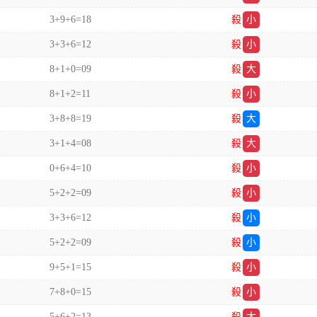
单
3+9+6=18
殺
小
双
3+3+6=12
殺
小
单
8+1+0=09
殺
大
双
8+1+2=11
殺
小
双
3+8+8=19
殺
大
单
3+1+4=08
殺
大
单
0+6+4=10
殺
小
单
5+2+2=09
殺
小
双
3+3+6=12
殺
小
双
5+2+2=09
殺
小
单
9+5+1=15
殺
小
双
7+8+0=15
殺
小
单
5+6+2=13
殺
大