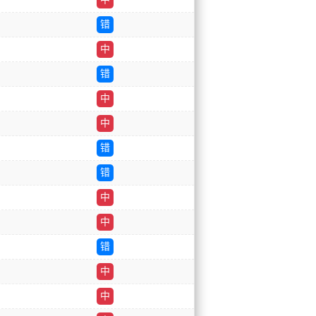
错
中
错
中
中
错
错
中
中
错
中
中