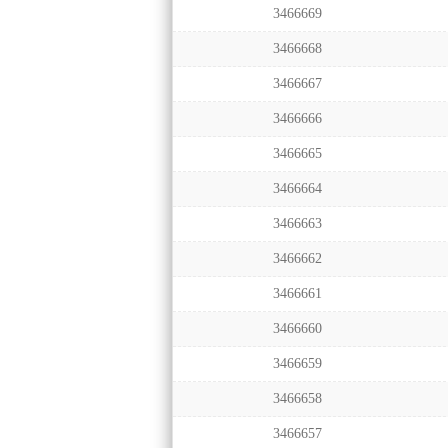
3466669
3466668
3466667
3466666
3466665
3466664
3466663
3466662
3466661
3466660
3466659
3466658
3466657