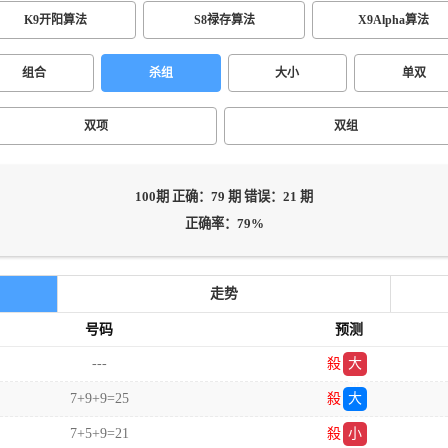
K9开阳算法
S8禄存算法
X9Alpha算法
组合
杀组
大小
单双
双项
双组
100期 正确：79 期 错误：21 期
正确率：79%
走势
号码
预测
---
殺
大
双
7+9+9=25
殺
大
单
7+5+9=21
殺
小