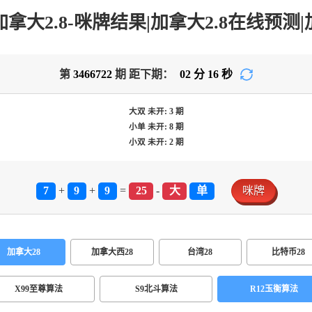
第
3466722
期 距下期：
02
分
16
秒
大双
未开:
3
期
小单
未开:
8
期
小双
未开:
2
期
7
+
9
+
9
=
25
-
大
单
咪牌
加拿大28
加拿大西28
台湾28
比特币28
X99至尊算法
S9北斗算法
R12玉衡算法