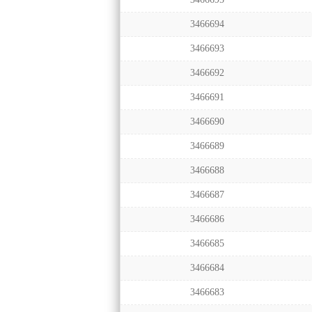
3466694
3466693
3466692
3466691
3466690
3466689
3466688
3466687
3466686
3466685
3466684
3466683