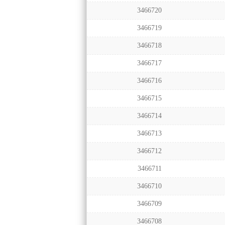
3466720
3466719
3466718
3466717
3466716
3466715
3466714
3466713
3466712
3466711
3466710
3466709
3466708