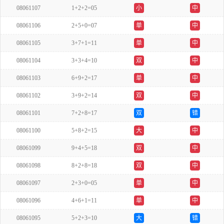
08061107
1+2+2=05
小
中
08061106
2+5+0=07
单
中
08061105
3+7+1=11
单
中
08061104
3+3+4=10
双
中
08061103
6+9+2=17
单
中
08061102
3+9+2=14
双
中
08061101
7+2+8=17
双
错
08061100
5+8+2=15
大
中
08061099
9+4+5=18
双
中
08061098
8+2+8=18
双
中
08061097
2+3+0=05
单
中
08061096
4+6+1=11
单
中
08061095
5+2+3=10
大
错