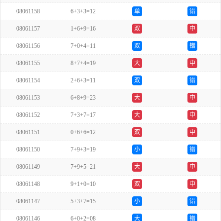
08061158
6+3+3=12
单
错
08061157
1+6+9=16
双
中
08061156
7+0+4=11
双
错
08061155
8+7+4=19
大
中
08061154
2+6+3=11
双
错
08061153
6+8+9=23
大
中
08061152
7+3+7=17
大
中
08061151
0+6+6=12
双
中
08061150
7+9+3=19
小
错
08061149
7+9+5=21
大
中
08061148
9+1+0=10
双
中
08061147
5+3+7=15
小
错
08061146
6+0+2=08
大
错