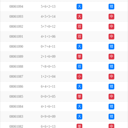
08061094
5+6+2=13
大
错
08061093
4+5+5=14
大
中
08061092
5+7+0=12
双
中
08061091
4+1+1=06
双
中
08061090
0+7+4=11
大
错
08061089
2+1+6=09
单
中
08061088
7+8+0=15
双
错
08061087
1+2+1=04
小
中
08061086
6+4+1=11
大
错
08061085
0+0+5=05
单
中
08061084
4+1+6=11
大
错
08061083
0+9+0=09
大
错
08061082
6+6+1=13
单
中