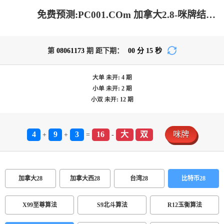
免费预测:PC001.COm 加拿大2.8-咪牌结果|加拿大2.8在线预测|加拿大2.8走势咪牌预测|PC结果查询|加拿大2.8结果分析_极致火热优质的免费预测网站!
第
08061173
期 距下期：
00
分
15
秒
大单
未开:
4
期
小单
未开:
2
期
小双
未开:
12
期
4
9
3
16
大
双
咪牌
+
+
=
-
加拿大28
加拿大西28
台湾28
比特币28
X99至尊算法
S9北斗算法
R12玉衡算法