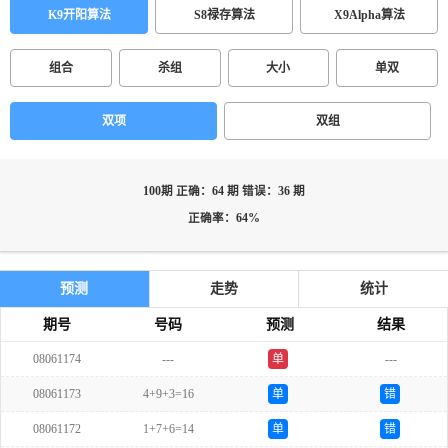
K9开阳算法
S8禄存算法
X9Alpha算法
组合
杀组
大小
单双
双项
双组
100期 正确：64 期 错误：36 期
正确率：64%
预测
走势
统计
期号
号码
预测
结果
08061174
---
单
---
08061173
4+9+3=16
单
错
08061172
1+7+6=14
单
错